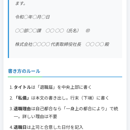
ます。
令和○年○月○日
○○部○○課 ○○ ○○（氏名） ㊞
株式会社○○○○ 代表取締役社長 ○○ ○○ 殿
書き方のルール
タイトル
は「退職届」を中央上部に書く
「私儀」
は本文の書き出し。行末（下端）に書く
退職理由
は自己都合なら「一身上の都合により」で統
一。詳しい理由は不要
退職日
は上司と合意した日付を記入