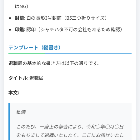
はNG）
封筒:
白の長形3号封筒（B5三つ折りサイズ）
印鑑:
認印（シャチハタ不可の会社もあるため確認）
テンプレート（縦書き）
退職届の基本的な書き方は以下の通りです。
タイトル:
退職届
本文:
私儀
このたび、一身上の都合により、令和○年○月○日
をもちまして退職いたしたく、ここにお届けいたし