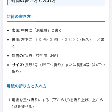
封筒の書き方
表面:
中央に「退職届」と書く
裏面:
左下に「○○部○○課 ○○ ○○（氏名）」と書
く
封筒の色:
白（茶封筒はNG）
サイズ:
長形3号（B5三つ折り）または長形4号（A4三つ
折り）
用紙の折り方と入れ方
用紙を
三つ折り
にする（下から1/3を折り上げ、上から
1/3を被せる）