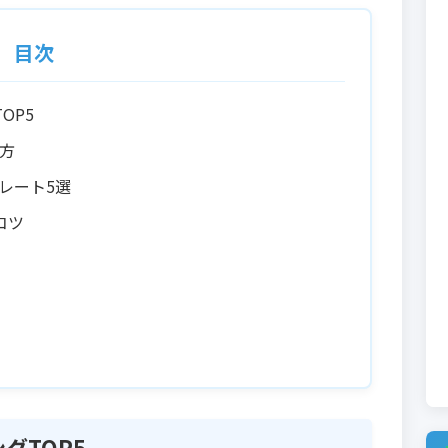
目次
OP5
方
レート5選
コツ
グTOP5