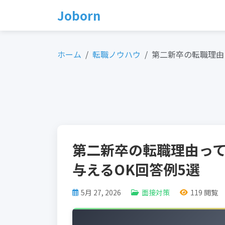
Skip
Joborn
to
content
ホーム
転職ノウハウ
第二新卒の転職理由
第二新卒の転職理由っ
与えるOK回答例5選
5月 27, 2026
面接対策
119 閲覧