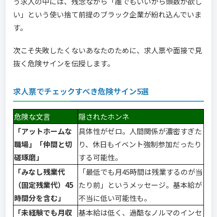
う求人の中には、残念ながら「誰でもいいから頭数が欲し
い」という使い捨て前提のブラック企業が紛れ込んでいま
す。
次こそ失敗したくないあなたのために、求人票や面接で見
抜く危険サインを伝授します。
求人票でチェックすべき危険サイン5選
危険な文言
隠されたホンネ
「アットホームな
具体性がゼロ。人間関係が濃密すぎた
職場」「仲間と切
り、休日もイベント強制参加だったり
磋琢磨」
する可能性。
「みなし残業代
「最低でも月45時間は残業するのが当
（固定残業代）45
たり前」というメッセージ。基本給が
時間分を含む」
不当に低い可能性も。
「未経験でも月収
基本給は低く、過酷なノルマのインセ