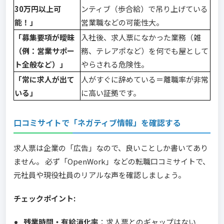
30万円以上可
ンティブ（歩合給）で吊り上げている
能！」
営業職などの可能性大。
「募集要項が曖昧
入社後、求人票になかった業務（雑
（例：営業サポー
務、テレアポなど）を何でも屋として
ト全般など）」
やらされる危険性。
「常に求人が出て
人がすぐに辞めている＝離職率が非常
いる」
に高い証拠です。
口コミサイトで「ネガティブ情報」を確認する
求人票は企業の「広告」なので、良いことしか書いてあり
ません。 必ず「OpenWork」などの転職口コミサイトで、
元社員や現役社員のリアルな声を確認しましょう。
チェックポイント:
残業時間・有給消化率
：求人票とのギャップはない